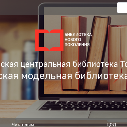
кая центральная библиотека Т
ская модельная библиотек
Читателям
ЦОД