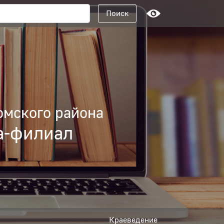
Поисковый запрос
Поиск
омского района
а-филиал
Краеведение