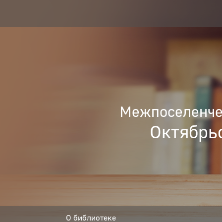
Межпоселенчес
Октябрь
О библиотеке